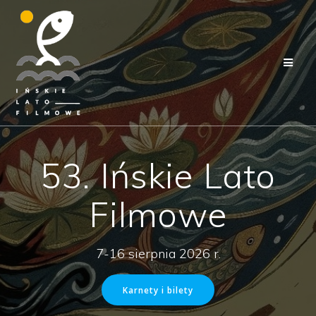
Przejdź
do
treści
53. Ińskie Lato
Filmowe
7-16 sierpnia 2026 r.
Karnety i bilety