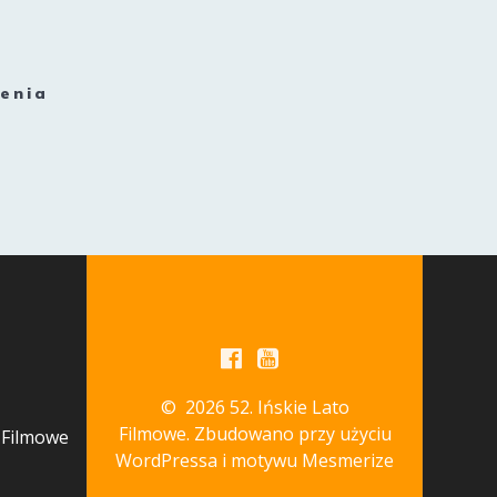
enia
© 2026 52. Ińskie Lato
Filmowe. Zbudowano przy użyciu
 Filmowe
WordPressa i
motywu Mesmerize