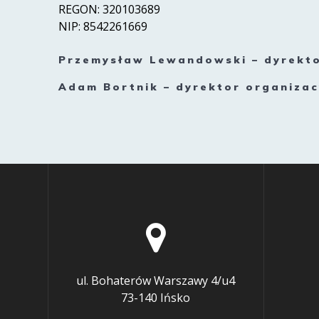
REGON: 320103689
NIP: 8542261669
Przemysław Lewandowski – dyrekto
Adam Bortnik – dyrektor organizac
ul. Bohaterów Warszawy 4/u4
73-140 Ińsko